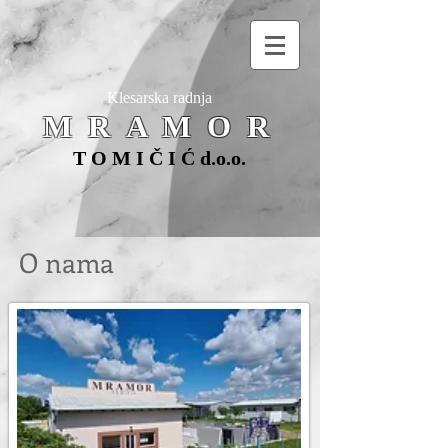
Klesarska radnja
M R A M O R
T O M I Č I Ć d.o.o.
O nama